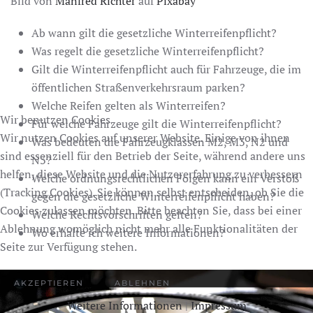
Bild von
Manfred Richter
auf
Pixabay
Ab wann gilt die gesetzliche Winterreifenpflicht?
Was regelt die gesetzliche Winterreifenpflicht?
Gilt die Winterreifenpflicht auch für Fahrzeuge, die im
öffentlichen Straßenverkehrsraum parken?
Welche Reifen gelten als Winterreifen?
Wir benutzen Cookies
Für welche Fahrzeuge gilt die Winterreifenpflicht?
Wir nutzen Cookies auf unserer Website. Einige von ihnen
Was bedeuten die Fahrzeugklassen M2, M3, N2 und
sind essenziell für den Betrieb der Seite, während andere uns
N3?
helfen, diese Website und die Nutzererfahrung zu verbessern
Welche ordnungsrechtlichen Folgen kann ein Verstoß
(Tracking Cookies). Sie können selbst entscheiden, ob Sie die
gegen die gesetzliche Winterreifenpflicht haben?
Cookies zulassen möchten. Bitte beachten Sie, dass bei einer
Welche Rechtsvorschriften gelten?
Ablehnung womöglich nicht mehr alle Funktionalitäten der
Wo erhalte ich weitere Informationen?
Seite zur Verfügung stehen.
AKZEPTIEREN
ABLEHNEN
Weitere Informationen
|
Impressum